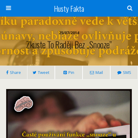
Husty Fakta
25/07/2014
Zkuste To Raději Bez ,,snooze”
Share
Tweet
Pin
Mail
SMS