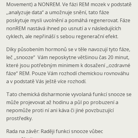
Movement) a NONREM. Ve fázi REM mozek v podstatě
,,analyzuje data“ a umožnuje snění, tato fáze
poskytuje mysli uvolnění a pomáhá regenerovat. Fáze
nonREM nastává ihned po usnutí a v následujících
cyklech, ale nepřináší s sebou regenerační efekt.
Díky působením hormonů se v těle navozují tyto fáze,
leč ,,snooze“ Vám neposkytne většinou čas 20 minut,
které jsou potřebným minimem k dosažení ,,ozdravné
fáze“ REM. Pouze Vám rozhodí chemickou rovnováhu
a v podstatě Vás ještě více rozhodí.
Tato chemická disharmonie vyvolaná funkcí snooze se
může projevovat až hodinu a půl po probuzení a
nepomůže proti ní ani káva či jiné povzbuzující
prostředky.
Rada na závěr: Raději funkci snooze vůbec