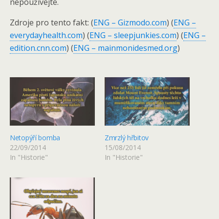
nepoužívejte.
Zdroje pro tento fakt: (
ENG – Gizmodo.com
) (
ENG –
everydayhealth.com
) (
ENG – sleepjunkies.com
) (
ENG –
edition.cnn.com
) (
ENG – mainmonidesmed.org
)
Netopýří bomba
Zmrzlý hřbitov
22/09/2014
15/08/2014
In "Historie"
In "Historie"