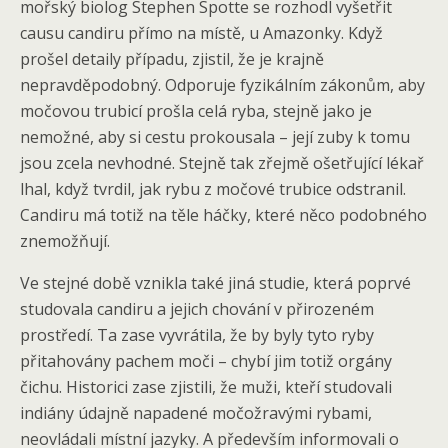
mořský biolog Stephen Spotte se rozhodl vyšetřit
causu candiru přímo na místě, u Amazonky. Když
prošel detaily případu, zjistil, že je krajně
nepravděpodobný. Odporuje fyzikálním zákonům, aby
močovou trubicí prošla celá ryba, stejně jako je
nemožné, aby si cestu prokousala – její zuby k tomu
jsou zcela nevhodné. Stejně tak zřejmě ošetřující lékař
lhal, když tvrdil, jak rybu z močové trubice odstranil.
Candiru má totiž na těle háčky, které něco podobného
znemožňují.
Ve stejné době vznikla také jiná studie, která poprvé
studovala candiru a jejich chování v přirozeném
prostředí. Ta zase vyvrátila, že by byly tyto ryby
přitahovány pachem moči – chybí jim totiž orgány
čichu. Historici zase zjistili, že muži, kteří studovali
indiány údajně napadené močožravými rybami,
neovládali místní jazyky. A především informovali o