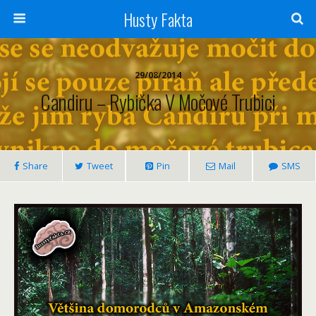
Husty Fakta
29/08/2014
Candiru – Rybička V Močové Trubici
Share
Tweet
Pin
Mail
SMS