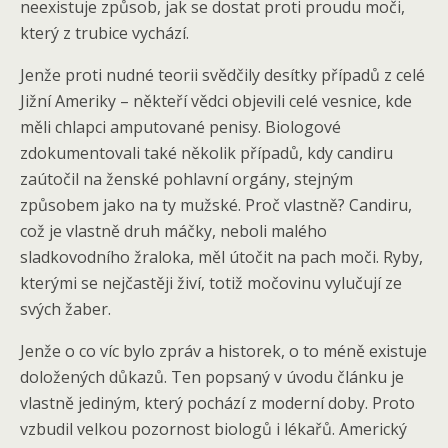
neexistuje způsob, jak se dostat proti proudu moči,
který z trubice vychází.
Jenže proti nudné teorii svědčily desítky případů z celé
Jižní Ameriky – někteří vědci objevili celé vesnice, kde
měli chlapci amputované penisy. Biologové
zdokumentovali také několik případů, kdy candiru
zaútočil na ženské pohlavní orgány, stejným
způsobem jako na ty mužské. Proč vlastně? Candiru,
což je vlastně druh máčky, neboli malého
sladkovodního žraloka, měl útočit na pach moči. Ryby,
kterými se nejčastěji živí, totiž močovinu vylučují ze
svých žaber.
Jenže o co víc bylo zpráv a historek, o to méně existuje
doložených důkazů. Ten popsaný v úvodu článku je
vlastně jediným, který pochází z moderní doby. Proto
vzbudil velkou pozornost biologů i lékařů. Americký