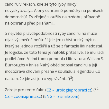
candiru v řekách, kde se tyto ryby nikdy
nevyskytovaly… A ony ochranné pomůcky na penisech
domorodců? Ty zřejmě sloužily na ozdobu, případně
na ochranu před piraňami…
S největší pravděpodobností ryby candiru na muže
nijak výjimečně neútočí. Jde jen o historický mýtus,
který se jednou rozšířil a už se z fantazie lidí nedostal.
Je logické, že toto téma je natolik přitažlivé, že mu rádi
podléháme. Velmi tomu pomohla i literatura: William S.
Burroughs v knize Nahý oběd popsal candiru a její
močožravé chování přesně v souladu s legendou. Co
2
na tom, že jde asi jen o vyprávění…”(
)
2
Zdroje pro tento fakt: (
CZ – urologiepropraxi.cz
) (*
CZ – zoom.iprima.cz
) (
ENG – izismile.com
)