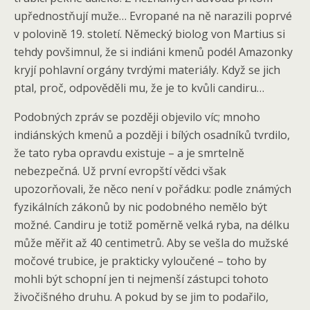
upřednostňují muže… Evropané na ně narazili poprvé
v polovině 19. století. Německý biolog von Martius si
tehdy povšimnul, že si indiáni kmenů podél Amazonky
kryjí pohlavní orgány tvrdými materiály. Když se jich
ptal, proč, odpověděli mu, že je to kvůli candiru…
Podobných zpráv se později objevilo víc; mnoho
indiánských kmenů a později i bílých osadníků tvrdilo,
že tato ryba opravdu existuje – a je smrtelně
nebezpečná. Už první evropští vědci však
upozorňovali, že něco není v pořádku: podle známých
fyzikálních zákonů by nic podobného nemělo být
možné. Candiru je totiž poměrně velká ryba, na délku
může měřit až 40 centimetrů. Aby se vešla do mužské
močové trubice, je prakticky vyloučené – toho by
mohli být schopní jen ti nejmenší zástupci tohoto
živočišného druhu. A pokud by se jim to podařilo,