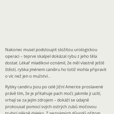
Nakonec musel podstoupit složitou urologickou
operaci – teprve skalpel dokázal rybu z jeho těla
dostat. Lékař mladíkovi oznámil, že měl vlastně ještě
štěstí, rybka jménem candiru ho totiž mohla připravit
o víc než jen o mužství…
Rybky candiru jsou po celé Jižní Americe proslavené
právě tím, že je přitahuje pach moči; jakmile ji ucítí,
vrhají se za jejím zdrojem – dokáží se údajně
prokousat pomocí svých ostrých zubů močovou
trubicí pěkně daleko. Z neznámých důvodů přitom