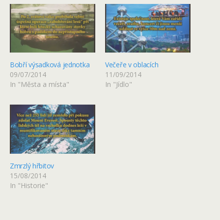
Bobří výsadková jednotka
Večeře v oblacích
09/07/2014
11/09/2014
In "Města a místa"
In "Jídlo"
Zmrzlý hřbitov
15/08/2014
In "Historie"