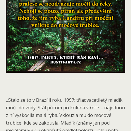
,,Stalo se to v Brazílii roku 1997: třiadvacetiletý mladík
močil do vody. Stál přitom po kolena v řece – najednou
z ní vyskočila malá ryba. Vklouzla mu do močové
trubice, kde se zakousla. Mladík (známý jen pod
iniciálami F.B.C.) okamžitě omdlel bolestí – ale i poté,