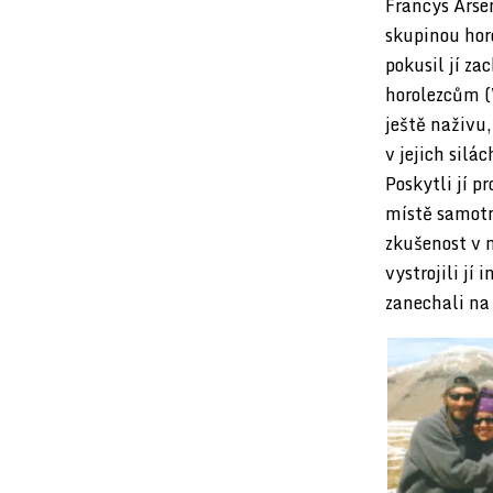
Francys Arse
skupinou horo
pokusil jí z
horolezcům (
ještě naživu,
v jejich silá
Poskytli jí p
místě samotn
zkušenost v n
vystrojili jí
zanechali na 