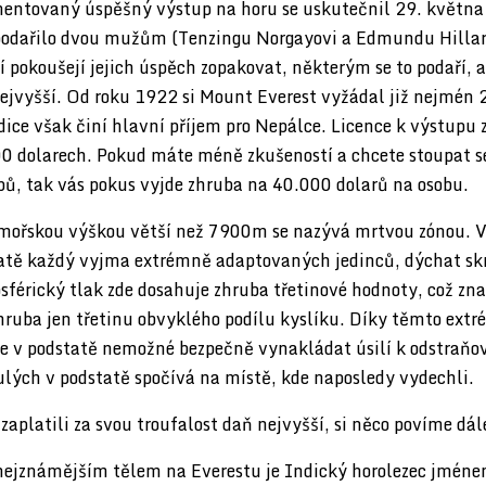
entovaný úspěšný výstup na horu se uskutečnil 29. května
podařilo dvou mužům (Tenzingu Norgayovi a Edmundu Hillar
 pokoušejí jejich úspěch zopakovat, některým se to podaří, a
nejvyšší. Od roku 1922 si Mount Everest vyžádal již nejmén 
dice však činí hlavní příjem pro Nepálce. Licence k výstupu 
0 dolarech. Pokud máte méně zkušeností a chcete stoupat s
pů, tak vás pokus vyjde zhruba na 40.000 dolarů na osobu.
mořskou výškou větší než 7900m se nazývá mrtvou zónou. V
atě každý vyjma extrémně adaptovaných jedinců, dýchat skr
férický tlak zde dosahuje zhruba třetinové hodnoty, což zn
hruba jen třetinu obvyklého podílu kyslíku. Díky těmto ext
 v podstatě nemožné bezpečně vynakládat úsilí k odstraňov
ulých v podstatě spočívá na místě, kde naposledy vydechli.
 zaplatili za svou troufalost daň nejvyšší, si něco povíme dál
ejznámějším tělem na Everestu je Indický horolezec jmén