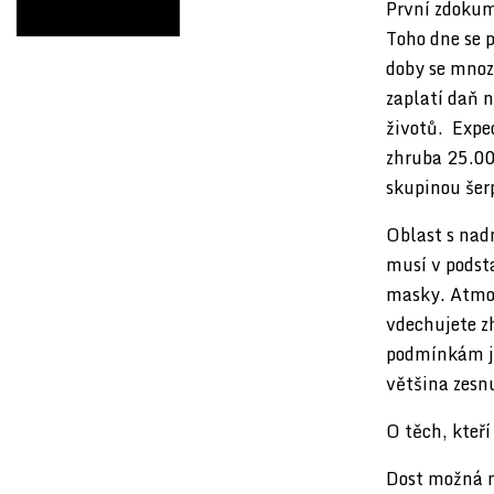
První zdokum
Toho dne se 
doby se mnozí
zaplatí daň 
životů. Expe
zhruba 25.00
skupinou šer
Oblast s nad
musí v podst
masky. Atmos
vdechujete z
podmínkám je
většina zesn
O těch, kteří
Dost možná n