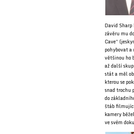
David Sharp b
závěru mu doš
Cave“ (jesky
pohybovat a 
většinou ho b
až další sku
stát a měl ob
kterou se pok
snad trochu p
do základníh
štáb filmujíc
kamery běžel
ve svém dok