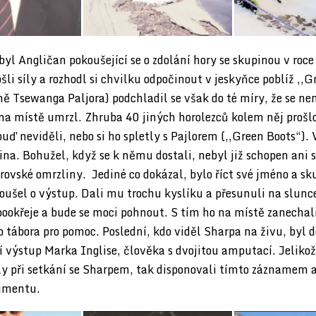
yl Angličan pokoušející se o zdolání hory se skupinou v roce
li síly a rozhodl si chvilku odpočinout v jeskyňce poblíž ,,G
ně Tsewanga Paljora) podchladil se však do té míry, že se n
na místě umrzl. Zhruba 40 jiných horolezců kolem něj prošlo
uď neviděli, nebo si ho spletly s Pajlorem (,,Green Boots“). 
pina. Bohužel, když se k němu dostali, nebyl již schopen ani
rovské omrzliny. Jediné co dokázal, bylo říct své jméno a sk
oušel o výstup. Dali mu trochu kyslíku a přesunuli na slunce
ookřeje a bude se moci pohnout. S tím ho na místě zanechali
o tábora pro pomoc. Poslední, kdo viděl Sharpa na živu, byl
í výstup Marka Inglise, člověka s dvojitou amputací. Jelikož
y při setkání se Sharpem, tak disponovali tímto záznamem a
umentu.