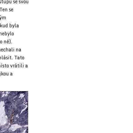
stupu se svou
 Ten se
ným
okud byla
 nebylo
o ně).
nechali na
lásit. Tato
sto vrátili a
jkou a