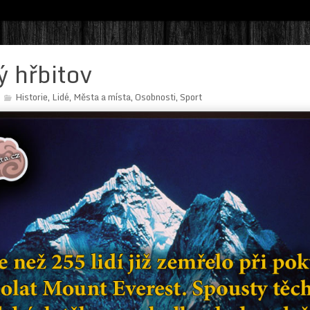
ý hřbitov
Historie
Lidé
Města a místa
Osobnosti
Sport
,
,
,
,