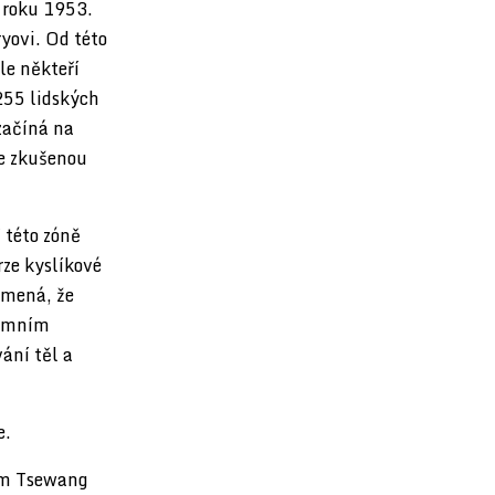
 roku 1953.
yovi. Od této
le někteří
255 lidských
začíná na
e zkušenou
 této zóně
ze kyslíkové
amená, že
rémním
ání těl a
e.
em Tsewang