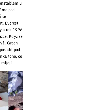
konstáblem u
náme pod
á se
Mt. Everest
ky a rok 1996
ezce. Když se
ová. Green
 posadil pod
nka toho, co
 míjejí.