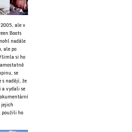
 2005, ale v
reen Boots
emohl nadále
, ale po
Všimla si ho
 samostatně
upinu, se
 s nadějí, že
 a vydali se
 dokumentární
 jejich
 použili ho