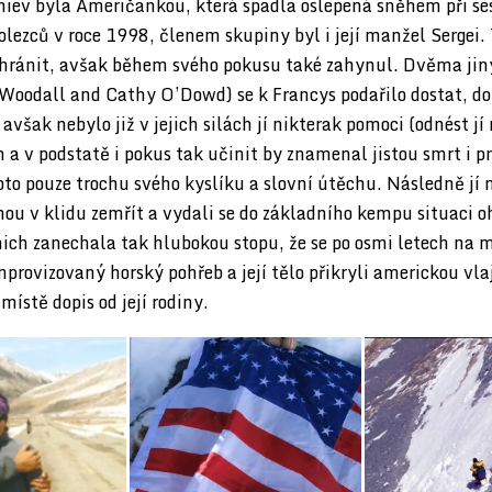
niev byla Američankou, která spadla oslepená sněhem při se
lezců v roce 1998, členem skupiny byl i její manžel Sergei.
achránit, avšak během svého pokusu také zahynul. Dvěma ji
Woodall and Cathy O’Dowd) se k Francys podařilo dostat, d
 avšak nebylo již v jejich silách jí nikterak pomoci (odnést jí
ch a v podstatě i pokus tak učinit by znamenal jistou smrt i pr
roto pouze trochu svého kyslíku a slovní útěchu. Následně jí 
ou v klidu zemřít a vydali se do základního kempu situaci oh
ich zanechala tak hlubokou stopu, že se po osmi letech na mí
 improvizovaný horský pohřeb a její tělo přikryli americkou vla
místě dopis od její rodiny.