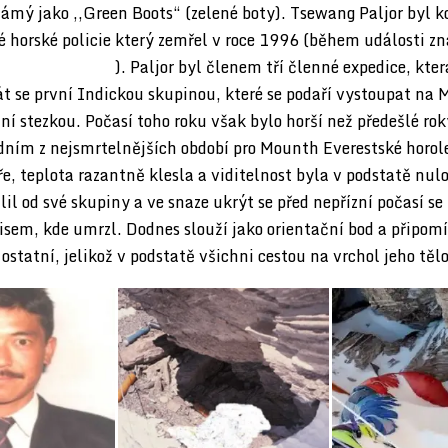
známý jako ,,Green Boots“ (zelené boty). Tsewang Paljor byl 
é horské policie který zemřel v roce 1996 (během události z
estská pohroma
). Paljor byl členem tří členné expedice, kter
t se první Indickou skupinou, které se podaří vystoupat na 
í stezkou. Počasí toho roku však bylo horší než předešlé ro
edním z nejsmrtelnějších období pro Mounth Everestské horol
e, teplota razantně klesla a viditelnost byla v podstatě nul
lil od své skupiny a ve snaze ukrýt se před nepřízní počasí se
isem, kde umrzl. Dodnes slouží jako orientační bod a připomí
o ostatní, jelikož v podstatě všichni cestou na vrchol jeho tělo