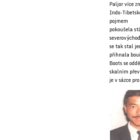
Paljor více 
Indo-Tibetsk
pojmem
Ever
pokoušela stá
severovýchodn
se tak stal j
přihnala bouř
Boots se oddě
skalním přev
je v sázce pr