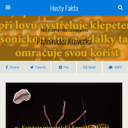
Husty Fakta
18/11/2014 •
No Comments
Pistolnická Krevetka
Share
Tweet
Pin
Mail
SMS