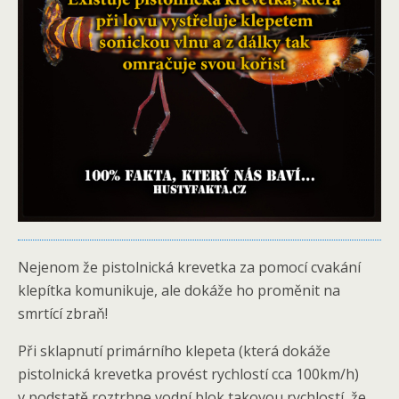
Nejenom že pistolnická krevetka za pomocí cvakání
klepítka komunikuje, ale dokáže ho proměnit na
smrtící zbraň!
Při sklapnutí primárního klepeta (která dokáže
pistolnická krevetka provést rychlostí cca 100km/h)
v podstatě roztrhne vodní blok takovou rychlostí, že