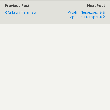
Previous Post
Next Post
Církevní Tajemství
Výtah - Nejbezpečnější
Způsob Transportu