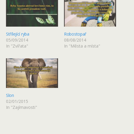
Střílející ryba
Robostopař
05/09/2014
08/08/2014
In "Zvířata"
In "Města a místa"
Slon
02/01/2015
In "Zajímavosti"