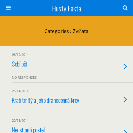
Husty Fakta
Categories ›
Zvířata
05/12/2014
Sobí oči
NO RESPONSES
25/11/2014
Krab trnitý a jeho drahocenná krev
20/11/2014
Neustlaná postel