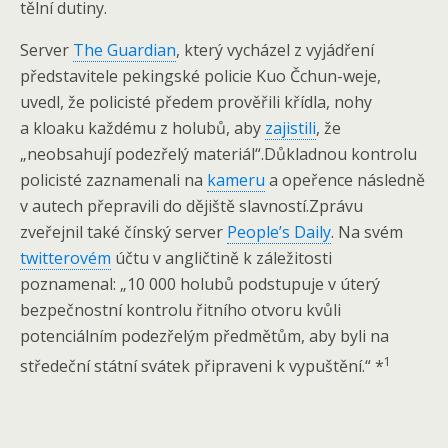
tělní dutiny.
Server
The Guardian
, který vycházel z vyjádření
představitele pekingské policie Kuo Čchun-weje,
uvedl, že policisté předem prověřili křídla, nohy
a kloaku každému z holubů, aby
zajistili
, že
„neobsahují podezřelý materiál“.Důkladnou kontrolu
policisté zaznamenali na
kameru
a opeřence následně
v autech přepravili do dějiště slavností.Zprávu
zveřejnil také čínský server
People’s Daily
. Na svém
twitterovém
účtu v angličtině k záležitosti
poznamenal: „10 000 holubů podstupuje v úterý
bezpečnostní kontrolu řitního otvoru kvůli
potenciálním podezřelým předmětům, aby byli na
1
středeční státní svátek připraveni k vypuštění.“ *