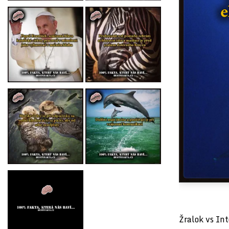
Žralok vs Int