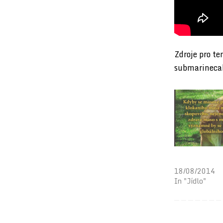
Zdroje pro te
submarinec
Klokaní maso p
oteplování
18/08/2014
In "Jídlo"