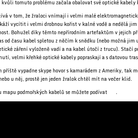
á kvůli tomuto problému začala obalovat své optické kabely
čívá v tom, že žraloci vnímají i velmi malé elektromagnetic
áží vycítit i velmi drobnou kořist v kalné vodě a nedělá ji
nost. Bohužel díky těmto nepřírodním artefaktům v jejich p
čas od času kabel spletou z něčím k snědku (nebo možná jim 
ické záření vyloženě vadí a na kabel útočí z trucu). Stačí 
utí, velmi křehké optické kabely popraskají a s datovou tras
 příště vypadne skype hovor s kamarádem z Ameriky, tak 
ebo u něj, prostě jen jeden žralok chtěl mít na večer klid.
u mapu podmořských kabelů se můžete podívat
zde
.