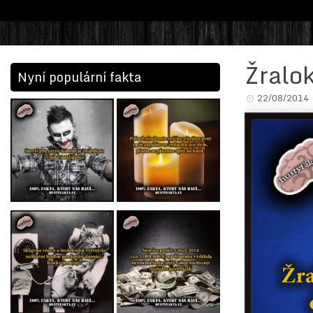
Žralok
Nyní populární fakta
22/08/2014