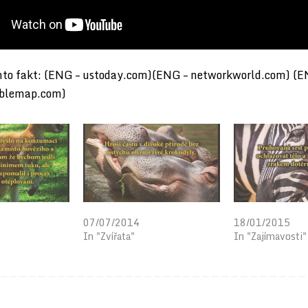
nto fakt:
(
ENG – ustoday.com
)(
ENG – networkworld.com
) (
E
ablemap.com
)
roti globálnímu
Krokodýl jako lízátko
Proč je zebra p
07/07/2014
18/01/2015
In "Zvířata"
In "Zajímavosti"