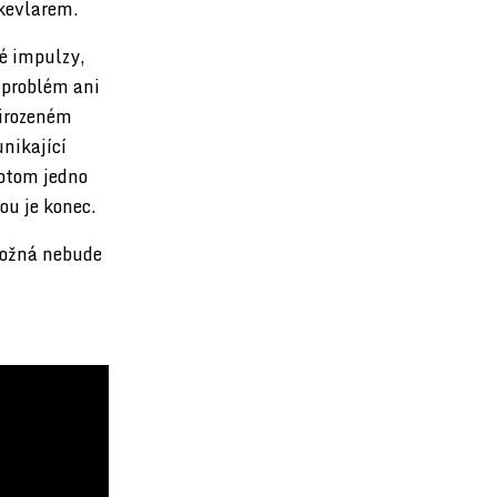
 kevlarem.
ké impulzy,
m problém ani
řirozeném
unikající
potom jedno
ou je konec.
možná nebude