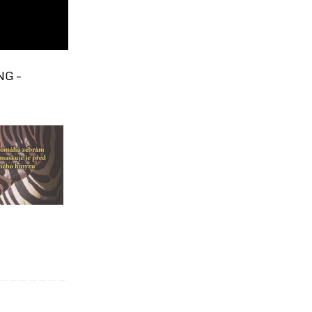
NG –
ruhovaná?