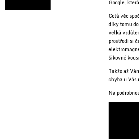
Google, kter
Celá věc spo
díky tomu dok
velká vzdále
prostředí si 
elektromagnet
šikovné kousn
Takže až Vám
chyba u Vás n
Na podrobno