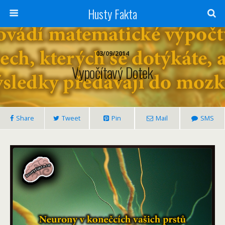
Husty Fakta
03/09/2014
Vypočítavý Dotek
Share
Tweet
Pin
Mail
SMS