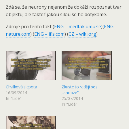
Zdá se, že neurony nejenom že dokáži rozpoznat tvar
objektu, ale taktéž jakou silou se ho dotýkáme.
Zdroje pro tento fakt (
ENG – medfak.umu.se
)(
ENG –
nature.com
) (
ENG – ifls.com
) (
CZ – wiki.org
)
Chvilková slepota
Zkuste to raději bez
16/09/2014
,,snooze”
In "Lidé"
25/07/2014
In "Lidé"