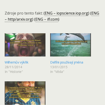
Zdroje pro tento fakt:
(
ENG – iopscience.iop.org
) (
ENG
– http/arxiv.org
) (
ENG – ifl.com
)
Wilhemův výkřik
Delfíni používají jména
28/11/2014
13/01/2015
In "Historie"
In "Věda"