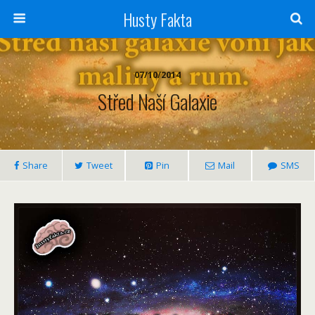
Husty Fakta
07/10/2014
Střed Naší Galaxie
Share
Tweet
Pin
Mail
SMS