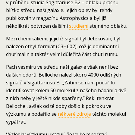
v průběhu studia Sagittariuse B2 – oblaku prachu
blízko středu naší galaxie. Jejich objev byl tehdy
publikován v magazínu Astrophysics a byl již
několikrát potvrzen dalšími
studiemi
stejného oblaku.
Mezi chemikáliemi, jejichž signál byl detekován, byl
nalezen ethyl-formiát (C3H602), což je dominantní
chuť malin a taktéž velmi důležitá část chuti rumu.
Pach vesmíru ve středu naší galaxie však není bez
dalších odorů. Belloche nalezl skoro 4000 odlišných
signálů v Sigattariusu B. ,,Zatím se nám podařilo
identifikovat kolem 50 molekul z našeho bádání a dvě
z nich nebyly ještě nikde spatřeny.” Řekl tenkrát
Belloche , avšak od té doby došlo k pokroku ve
výzkumu a podařilo se
některé zdroje
těchto molekul
vypátrat.
Výsledky výzkumu ukazují, že velké množství