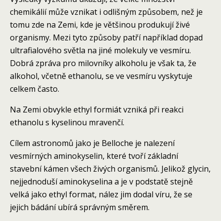
chemikálií může vznikat i odlišným způsobem, než je
tomu zde na Zemi, kde je většinou produkují živé
organismy. Mezi tyto způsoby patří například dopad
ultrafialového světla na jiné molekuly ve vesmíru.
Dobrá zpráva pro milovníky alkoholu je však ta, že
alkohol, včetně ethanolu, se ve vesmíru vyskytuje
celkem často.
Na Zemi obvykle ethyl formiát vzniká při reakci
ethanolu s kyselinou mravenčí.
Cílem astronomů jako je Belloche je nalezení
vesmírných aminokyselin, které tvoří základní
stavební kámen všech živých organismů. Jelikož glycin,
nejjednoduší aminokyselina a je v podstatě stejně
velká jako ethyl format, nález jim dodal víru, že se
jejich bádání ubírá správným směrem.