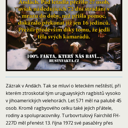
Zázrak v Andách. Tak se mluví o leteckém neštěstí, při
kterém ztroskotal tým uruguayských ragbistů vysoko
v jihoamerických velehorách. Let 571 měl na palubě 45
osob. Kromě ragbyového celku také jejich přátele,
rodiny a spolupracovníky. Turbovrtulový Fairchild FH-
227D měl přenést 13. října 1972 své pasažéry přes