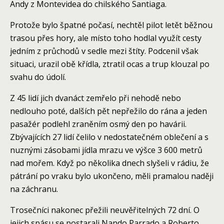
Andy z Montevidea do chilského Santiaga.
Protože bylo špatné počasí, nechtěl pilot letět běžnou
trasou přes hory, ale místo toho hodlal využít cesty
jedním z průchodů v sedle mezi štíty. Podcenil však
situaci, urazil obě křídla, ztratil ocas a trup klouzal po
svahu do údolí.
Z 45 lidí jich dvanáct zemřelo při nehodě nebo
nedlouho poté, dalších pět nepřežilo do rána a jeden
pasažér podlehl zraněním osmý den po havárii.
Zbývajících 27 lidí čelilo v nedostatečném oblečení a s
nuznými zásobami jídla mrazu ve výšce 3 600 metrů
nad mořem. Když po několika dnech slyšeli v rádiu, že
pátrání po vraku bylo ukončeno, měli pramalou naději
na záchranu.
Trosečníci nakonec přežili neuvěřitelných 72 dní. O
jejich spásu se postarali Nando Parrado a Roberto