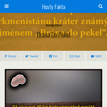
Husty Fakta
06/08/2014
Brána Do Pekel
Share
Tweet
Pin
Mail
SMS