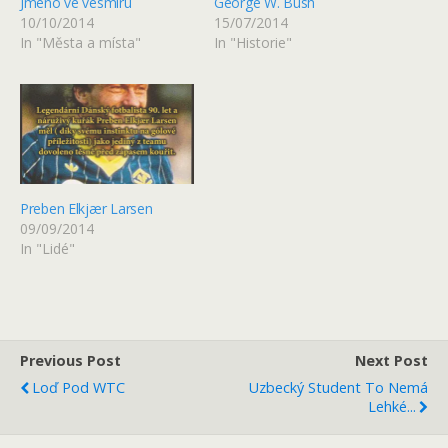
Jméno ve vesmíru
George W. Bush
10/10/2014
15/07/2014
In "Města a místa"
In "Historie"
Preben Elkjær Larsen
09/09/2014
In "Lidé"
Previous Post
Next Post
Loď Pod WTC
Uzbecký Student To Nemá
Lehké...