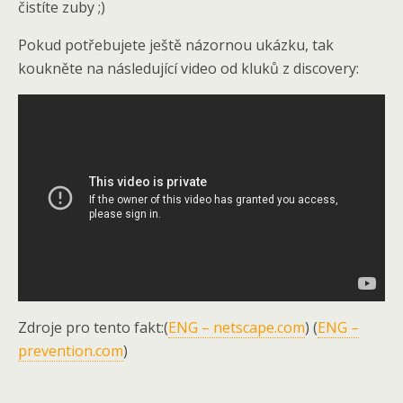
čistíte zuby ;)
Pokud potřebujete ještě názornou ukázku, tak
koukněte na následující video od kluků z discovery:
Zdroje pro tento fakt:(
ENG – netscape.com
) (
ENG –
prevention.com
)