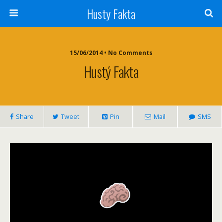
Husty Fakta
15/06/2014 •
No Comments
Hustý Fakta
Share
Tweet
Pin
Mail
SMS