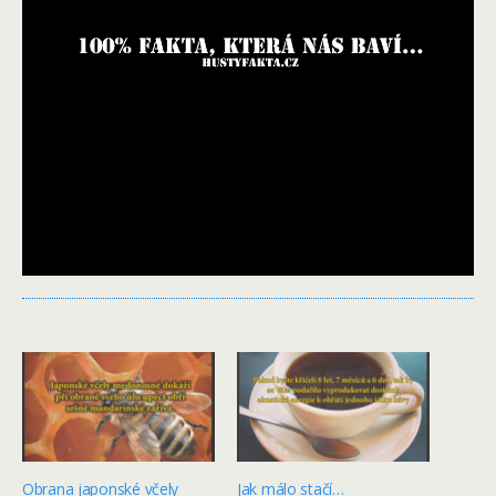
Obrana japonské včely
Jak málo stačí…